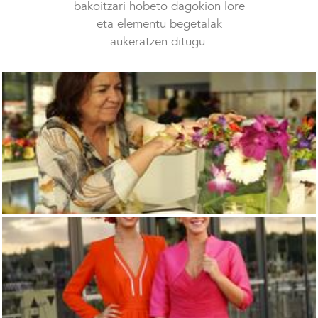
bakoitzari hobeto dagokion lore
eta elementu begetalak
aukeratzen ditugu.